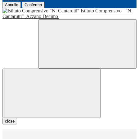
Annulla
Conferma
Istituto Comprensivo
"N.
Cantarutti"
Azzano Decimo
close