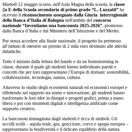
Martedì
12 maggio scorso, nell'Aula Magna dell
a scuola, la
classe
2a E della Scuola secondaria di primo grado “L. Luzzatti”
ha
ricevuto il
riconoscimento assegnato dalla Giuria
interregionale
della Banca d’Italia di Bologna
nell'ambito del
concorso
nazionale “Inventiamo una banconota 2025-2026”
, promosso
dalla Banca d’Italia e dal Ministero dell’Istruzione e del Merito.
Pur senza accedere alla finale nazionale, il progetto ha permesso
all’istituto di ottenere un premio di 2 mila euro destinato alle attività
didattiche.
Tutto è iniziato dalla lettura del bando e da un brainstorming in
classe, durante il quale gli studenti hanno individuato parole e
concetti che per loro rappresentano l’Europa di domani: sostenibilità,
collaborazione, tecnologia, natura, cultura.
Attaverso lo studio degli ecosistemi naturali ed economici europei e
riflettendo sul rapporto tra uomo e innovazione, gli studenti hanno
trasformato le loro idee in disegni e progetti grafici, prima a mano
libera e poi con strumenti digitali e intelligenza artificiale come
supporto creativo.
La banconota immaginata dagli studenti è ricca di simboli. Gli
uccelli scelti – aquila reale, gru, gruccione, corvo e upupa europea –
rappresentano la biodiversità e il delicato equilibrio della natura.