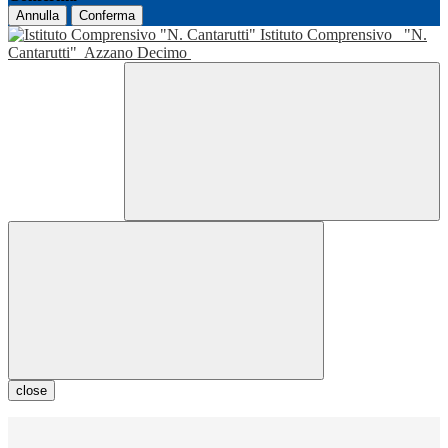
Annulla
Conferma
Istituto Comprensivo
"N.
Cantarutti"
Azzano Decimo
close