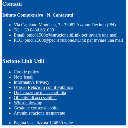
Contatti
Istituto Comprensivo "N. Cantarutti"
Via Capitano Monticco, 3 - 33082 Azzano Decimo (PN)
Tel:
+39 0434.631039
Email:
pnic81500t@istruzione.it
Link per inviare una mail
PEC:
pnic81500t@pec.istruzione.it
Link per inviare una mail
Sezione Link Utili
Cookie policy
Note legali
Informativa Privacy
Ufficio Relazioni con il Pubblico
Dichiarazione di accessibilità
Obiettivi di accessibilità
Whistleblowing
Gestione consensi cookie
Amministrazione trasparente
Pagina visualizzata
124839
volte