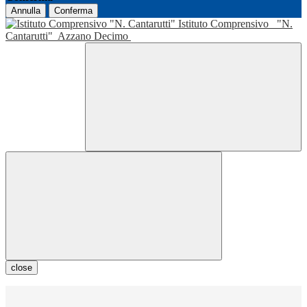
Annulla
Conferma
Istituto Comprensivo
"N.
Cantarutti"
Azzano Decimo
close