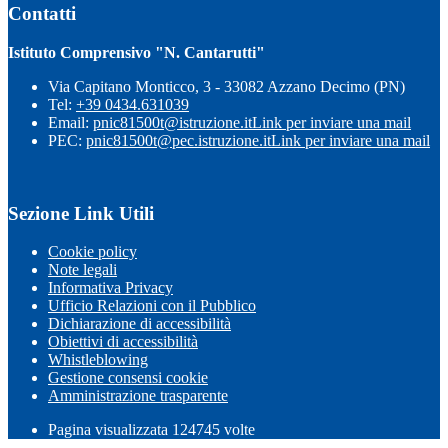
Contatti
Istituto Comprensivo "N. Cantarutti"
Via Capitano Monticco, 3 - 33082 Azzano Decimo (PN)
Tel:
+39 0434.631039
Email:
pnic81500t@istruzione.it
Link per inviare una mail
PEC:
pnic81500t@pec.istruzione.it
Link per inviare una mail
Sezione Link Utili
Cookie policy
Note legali
Informativa Privacy
Ufficio Relazioni con il Pubblico
Dichiarazione di accessibilità
Obiettivi di accessibilità
Whistleblowing
Gestione consensi cookie
Amministrazione trasparente
Pagina visualizzata
124745
volte