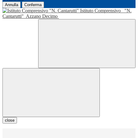
Annulla
Conferma
Istituto Comprensivo
"N.
Cantarutti"
Azzano Decimo
close