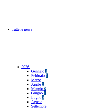
Tutte le news
2026
Gennaio
2
Febbraio
1
Marzo
Aprile
1
Maggio
2
Giugno
1
Luglio
3
Agosto
Settembre