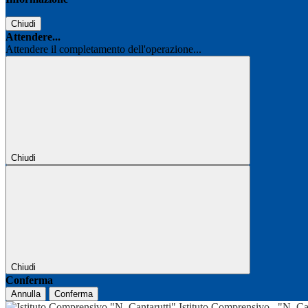
Chiudi
Attendere...
Attendere il completamento dell'operazione...
Chiudi
Chiudi
Conferma
Annulla
Conferma
Istituto Comprensivo
"N. Ca