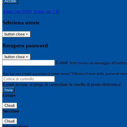
-
Entra con SPID
Entra con CIE
Seleziona utente
button close
×
Recupero password
button close
×
E-mail
Verrà inviato un messaggio all'indirizz
Non hai una e-mail associata al nome utente? Effettua il reset della password tram
E-mail inviata, si prega di controllare la casella di posta elettronica!
Errore
Chiudi
Successo
Chiudi
Informazione