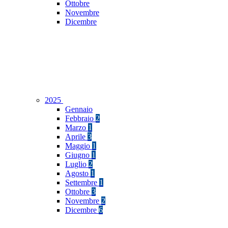
Ottobre
Novembre
Dicembre
2025
Gennaio
Febbraio
2
Marzo
1
Aprile
3
Maggio
1
Giugno
1
Luglio
2
Agosto
1
Settembre
1
Ottobre
3
Novembre
2
Dicembre
6