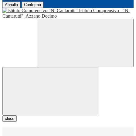
Annulla
Conferma
Istituto Comprensivo
"N.
Cantarutti"
Azzano Decimo
close