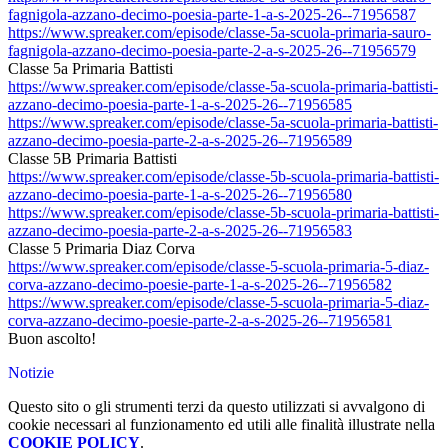
fagnigola-
azzano-decimo-poesia-parte-1-
a-s-2025-26--71956587
https://www.spreaker.com/
episode/classe-5a-scuola-
primaria-sauro-
fagnigola-
azzano-decimo-poesia-parte-2-
a-s-2025-26--71956579
Classe 5a Primaria Battisti
https://www.spreaker.com/
episode/classe-5a-scuola-
primaria-battisti-
azzano-
decimo-poesia-parte-1-a-s-
2025-26--71956585
https://www.spreaker.com/
episode/classe-5a-scuola-
primaria-battisti-
azzano-
decimo-poesia-parte-2-a-s-
2025-26--71956589
Classe 5B Primaria Battisti
https://www.spreaker.com/
episode/classe-5b-scuola-
primaria-battisti-
azzano-
decimo-poesia-parte-1-a-s-
2025-26--71956580
https://www.spreaker.com/
episode/classe-5b-scuola-
primaria-battisti-
azzano-
decimo-poesia-parte-2-a-s-
2025-26--71956583
Classe 5 Primaria Diaz Corva
https://www.spreaker.com/
episode/classe-5-scuola-
primaria-5-diaz-
corva-azzano-
decimo-poesie-parte-1-a-s-
2025-26--71956582
https://www.spreaker.com/
episode/classe-5-scuola-
primaria-5-diaz-
corva-azzano-
decimo-poesie-parte-2-a-s-
2025-26--71956581
Buon ascolto!
Notizie
Questo sito o gli strumenti terzi da questo utilizzati si avvalgono di
cookie necessari al funzionamento ed utili alle finalità illustrate nella
COOKIE POLICY
.