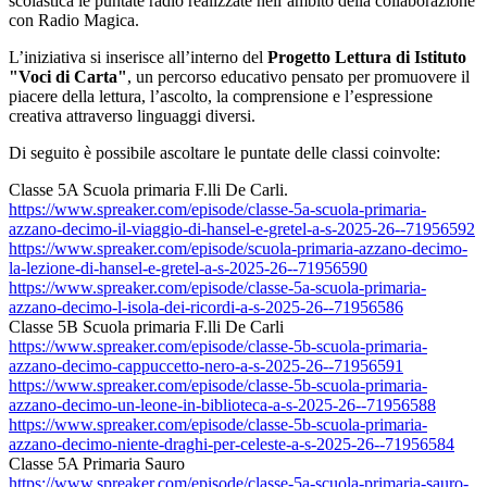
scolastica le puntate radio realizzate nell’ambito della collaborazione
con
Radio Magica
.
L’iniziativa si inserisce all’interno del
Progetto Lettura di Istituto
"Voci di Carta"
, un percorso educativo pensato per promuovere il
piacere della lettura, l’ascolto, la comprensione e l’espressione
creativa attraverso linguaggi diversi.
Di seguito è possibile ascoltare le puntate delle classi coinvolte:
Classe 5A Scuola primaria F.lli De Carli.
https://www.spreaker.com/
episode/classe-5a-scuola-
primaria-
azzano-decimo-il-
viaggio-di-hansel-e-gretel-a-
s-2025-26--71956592
https://www.spreaker.com/
episode/scuola-primaria-
azzano-decimo-
la-lezione-di-
hansel-e-gretel-a-s-2025-26--
71956590
https://www.spreaker.com/
episode/classe-5a-scuola-
primaria-
azzano-decimo-l-
isola-dei-ricordi-a-s-2025-26-
-71956586
Classe 5B Scuola primaria F.lli De Carli
https://www.spreaker.com/
episode/classe-5b-scuola-
primaria-
azzano-decimo-
cappuccetto-nero-a-s-2025-26--
71956591
https://www.spreaker.com/
episode/classe-5b-scuola-
primaria-
azzano-decimo-un-
leone-in-biblioteca-a-s-2025-
26--71956588
https://www.spreaker.com/
episode/classe-5b-scuola-
primaria-
azzano-decimo-niente-
draghi-per-celeste-a-s-2025-
26--71956584
Classe 5A Primaria Sauro
https://www.spreaker.com/
episode/classe-5a-scuola-
primaria-sauro-