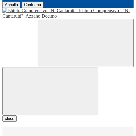
Annulla
Conferma
Istituto Comprensivo
"N.
Cantarutti"
Azzano Decimo
close