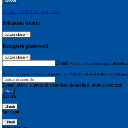
-
Entra con SPID
Entra con CIE
Seleziona utente
button close
×
Recupero password
button close
×
E-mail
Verrà inviato un messaggio all'indirizz
Non hai una e-mail associata al nome utente? Effettua il reset della password tram
E-mail inviata, si prega di controllare la casella di posta elettronica!
Errore
Chiudi
Successo
Chiudi
Informazione