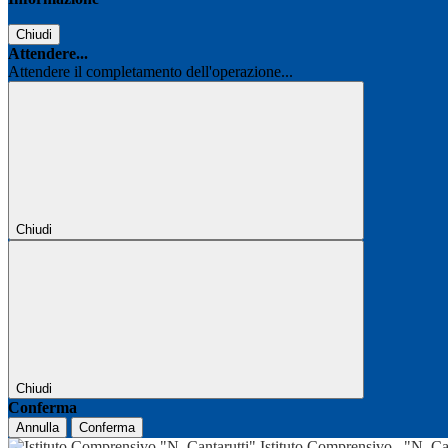
Chiudi
Attendere...
Attendere il completamento dell'operazione...
Chiudi
Chiudi
Conferma
Annulla
Conferma
Istituto Comprensivo
"N. Ca