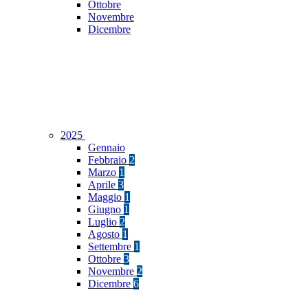
Ottobre
Novembre
Dicembre
2025
Gennaio
Febbraio
2
Marzo
1
Aprile
3
Maggio
1
Giugno
1
Luglio
2
Agosto
1
Settembre
1
Ottobre
3
Novembre
2
Dicembre
6