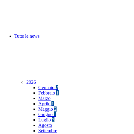
Tutte le news
2026
Gennaio
2
Febbraio
1
Marzo
Aprile
1
Maggio
2
Giugno
1
Luglio
3
Agosto
Settembre