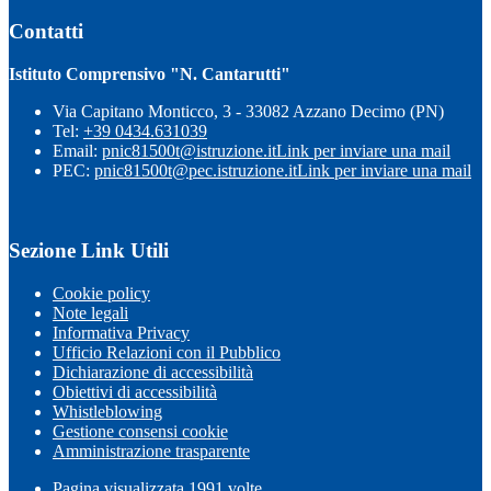
Contatti
Istituto Comprensivo "N. Cantarutti"
Via Capitano Monticco, 3 - 33082 Azzano Decimo (PN)
Tel:
+39 0434.631039
Email:
pnic81500t@istruzione.it
Link per inviare una mail
PEC:
pnic81500t@pec.istruzione.it
Link per inviare una mail
Sezione Link Utili
Cookie policy
Note legali
Informativa Privacy
Ufficio Relazioni con il Pubblico
Dichiarazione di accessibilità
Obiettivi di accessibilità
Whistleblowing
Gestione consensi cookie
Amministrazione trasparente
Pagina visualizzata
1991
volte