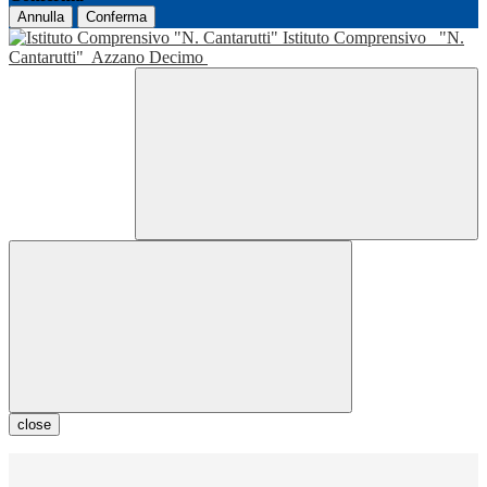
Annulla
Conferma
Istituto Comprensivo
"N.
Cantarutti"
Azzano Decimo
close