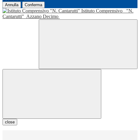
Annulla
Conferma
Istituto Comprensivo
"N.
Cantarutti"
Azzano Decimo
close