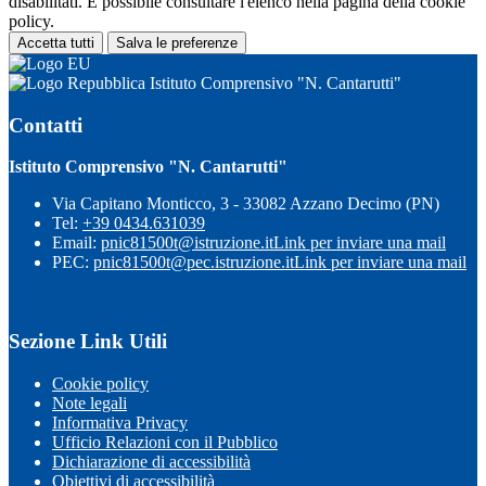
disabilitati. È possibile consultare l'elenco nella pagina della cookie
policy.
Accetta tutti
Salva le preferenze
Istituto Comprensivo "N. Cantarutti"
Contatti
Istituto Comprensivo "N. Cantarutti"
Via Capitano Monticco, 3 - 33082 Azzano Decimo (PN)
Tel:
+39 0434.631039
Email:
pnic81500t@istruzione.it
Link per inviare una mail
PEC:
pnic81500t@pec.istruzione.it
Link per inviare una mail
Sezione Link Utili
Cookie policy
Note legali
Informativa Privacy
Ufficio Relazioni con il Pubblico
Dichiarazione di accessibilità
Obiettivi di accessibilità