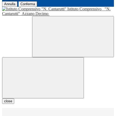
Annulla
Conferma
Istituto Comprensivo
"N.
Cantarutti"
Azzano Decimo
close