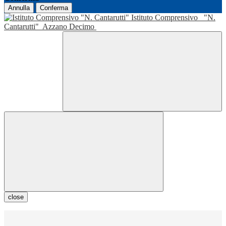
Annulla
Conferma
Istituto Comprensivo
"N.
Cantarutti"
Azzano Decimo
close