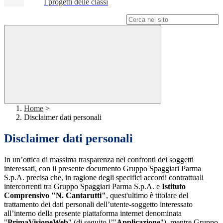
I progetti delle classi
Campo di ricerca per le pagine del sito
Home
>
Disclaimer dati personali
Disclaimer dati personali
In un’ottica di massima trasparenza nei confronti dei soggetti
interessati, con il presente documento Gruppo Spaggiari Parma
S.p.A. precisa che, in ragione degli specifici accordi contrattuali
intercorrenti tra Gruppo Spaggiari Parma S.p.A. e
Istituto
Comprensivo "N. Cantarutti"
, quest'ultimo è titolare del
trattamento dei dati personali dell’utente-soggetto interessato
all’interno della presente piattaforma internet denominata
"
PrimaVisioneWeb
" (di seguito l’"
Applicazione
"), mentre Gruppo