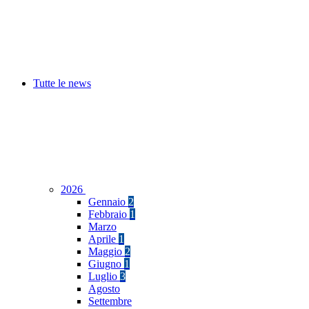
Tutte le news
2026
Gennaio
2
Febbraio
1
Marzo
Aprile
1
Maggio
2
Giugno
1
Luglio
3
Agosto
Settembre