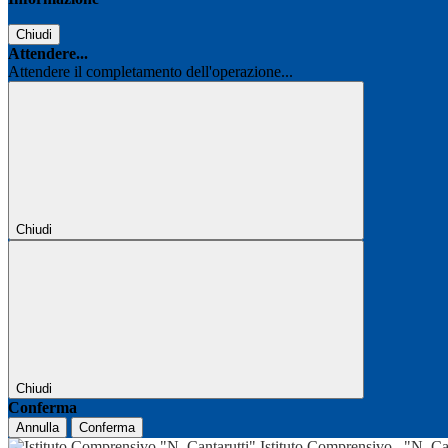
Chiudi
Attendere...
Attendere il completamento dell'operazione...
Chiudi
Chiudi
Conferma
Annulla
Conferma
Istituto Comprensivo
"N. Ca