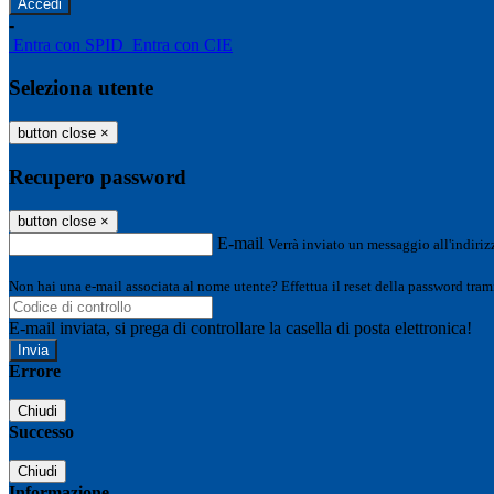
-
Entra con SPID
Entra con CIE
Seleziona utente
button close
×
Recupero password
button close
×
E-mail
Verrà inviato un messaggio all'indirizz
Non hai una e-mail associata al nome utente? Effettua il reset della password tram
E-mail inviata, si prega di controllare la casella di posta elettronica!
Errore
Chiudi
Successo
Chiudi
Informazione