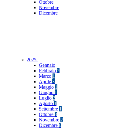
Ottobre
Novembre
Dicembre
2025
Gennaio
Febbraio
2
Marzo
1
Aprile
3
Maggio
1
Giugno
1
Luglio
2
Agosto
1
Settembre
1
Ottobre
3
Novembre
2
Dicembre
6