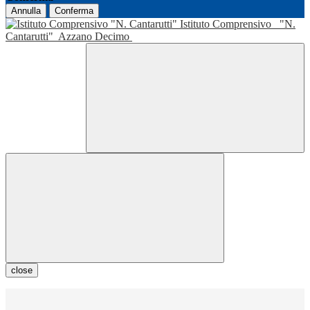
Annulla
Conferma
Istituto Comprensivo
"N.
Cantarutti"
Azzano Decimo
close