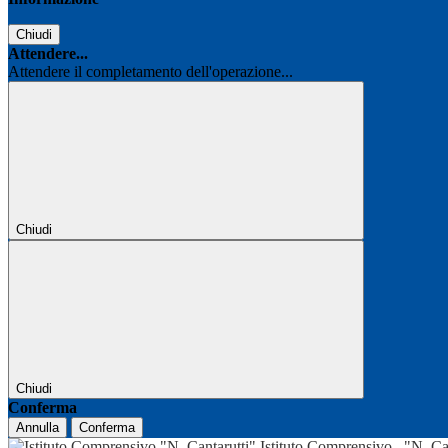
Chiudi
Attendere...
Attendere il completamento dell'operazione...
Chiudi
Chiudi
Conferma
Annulla
Conferma
Istituto Comprensivo
"N. Ca