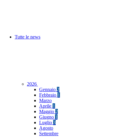
Tutte le news
2026
Gennaio
2
Febbraio
1
Marzo
Aprile
1
Maggio
2
Giugno
1
Luglio
3
Agosto
Settembre