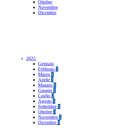
Ottobre
Novembre
Dicembre
2025
Gennaio
Febbraio
2
Marzo
1
Aprile
3
Maggio
1
Giugno
1
Luglio
2
Agosto
1
Settembre
1
Ottobre
3
Novembre
2
Dicembre
6