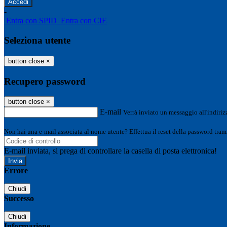
-
Entra con SPID
Entra con CIE
Seleziona utente
button close
×
Recupero password
button close
×
E-mail
Verrà inviato un messaggio all'indirizz
Non hai una e-mail associata al nome utente? Effettua il reset della password tram
E-mail inviata, si prega di controllare la casella di posta elettronica!
Errore
Chiudi
Successo
Chiudi
Informazione