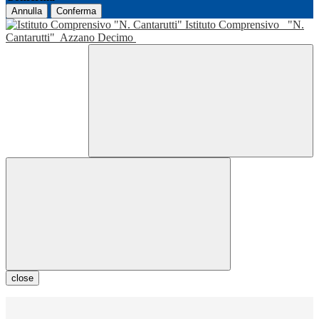
Annulla
Conferma
Istituto Comprensivo
"N.
Cantarutti"
Azzano Decimo
close