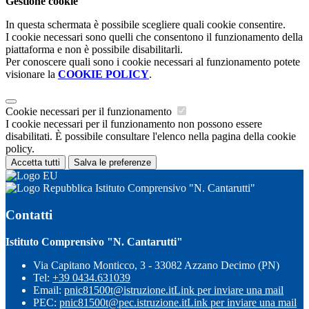
Gestione cookie
In questa schermata è possibile scegliere quali cookie consentire.
I cookie necessari sono quelli che consentono il funzionamento della
piattaforma e non è possibile disabilitarli.
Per conoscere quali sono i cookie necessari al funzionamento potete
visionare la
COOKIE POLICY
.
Cookie necessari per il funzionamento
I cookie necessari per il funzionamento non possono essere
disabilitati. È possibile consultare l'elenco nella pagina della cookie
policy.
Accetta tutti
Salva le preferenze
Istituto Comprensivo "N. Cantarutti"
Contatti
Istituto Comprensivo "N. Cantarutti"
Via Capitano Monticco, 3 - 33082 Azzano Decimo (PN)
Tel:
+39 0434.631039
Email:
pnic81500t@istruzione.it
Link per inviare una mail
PEC:
pnic81500t@pec.istruzione.it
Link per inviare una mail