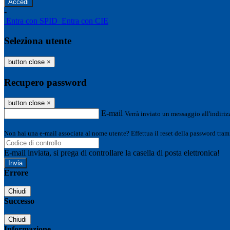
-
Entra con SPID
Entra con CIE
Seleziona utente
button close
×
Recupero password
button close
×
E-mail
Verrà inviato un messaggio all'indirizz
Non hai una e-mail associata al nome utente? Effettua il reset della password tram
E-mail inviata, si prega di controllare la casella di posta elettronica!
Errore
Chiudi
Successo
Chiudi
Informazione