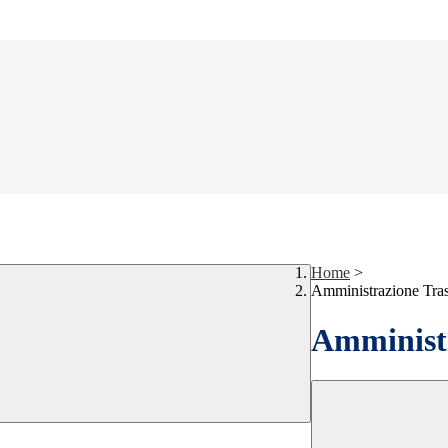
Home
>
Amministrazione Tra
Amministr