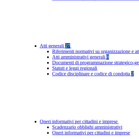
Atti generali
27
Riferimenti normativi su organizzazione e at
Atti amministrativi generali
8
Documenti di programmazione strategico-ge
Statuti e leggi regionali
Codice disciplinare e codice di condotta
2
Oneri informativi per cittadini e imprese
Scadenzario obblighi amministrativi
Oneri informativi per cittadini e imprese