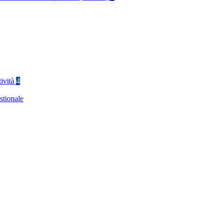
tività
4
stionale