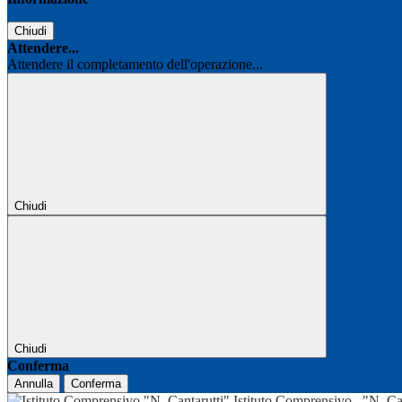
Chiudi
Attendere...
Attendere il completamento dell'operazione...
Chiudi
Chiudi
Conferma
Annulla
Conferma
Istituto Comprensivo
"N. Ca