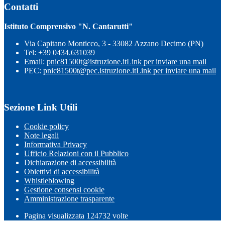
Contatti
Istituto Comprensivo "N. Cantarutti"
Via Capitano Monticco, 3 - 33082 Azzano Decimo (PN)
Tel:
+39 0434.631039
Email:
pnic81500t@istruzione.it
Link per inviare una mail
PEC:
pnic81500t@pec.istruzione.it
Link per inviare una mail
Sezione Link Utili
Cookie policy
Note legali
Informativa Privacy
Ufficio Relazioni con il Pubblico
Dichiarazione di accessibilità
Obiettivi di accessibilità
Whistleblowing
Gestione consensi cookie
Amministrazione trasparente
Pagina visualizzata
124732
volte