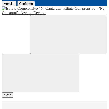
Annulla
Conferma
Istituto Comprensivo
"N.
Cantarutti"
Azzano Decimo
close