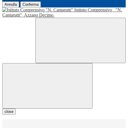
Annulla
Conferma
Istituto Comprensivo
"N.
Cantarutti"
Azzano Decimo
close