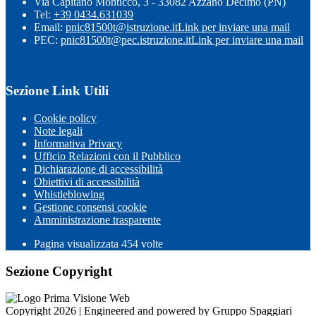
Via Capitano Monticco, 3 - 33082 Azzano Decimo (PN)
Tel:
+39 0434.631039
Email:
pnic81500t@istruzione.it
Link per inviare una mail
PEC:
pnic81500t@pec.istruzione.it
Link per inviare una mail
Sezione Link Utili
Cookie policy
Note legali
Informativa Privacy
Ufficio Relazioni con il Pubblico
Dichiarazione di accessibilità
Obiettivi di accessibilità
Whistleblowing
Gestione consensi cookie
Amministrazione trasparente
Pagina visualizzata
454
volte
Sezione Copyright
Copyright 2026 | Engineered and powered by Gruppo Spaggiari