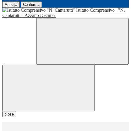
Annulla
Conferma
Istituto Comprensivo
"N.
Cantarutti"
Azzano Decimo
close