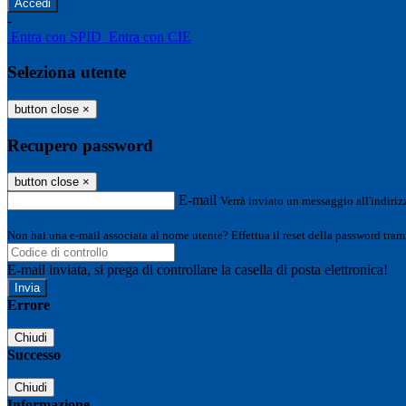
-
Entra con SPID
Entra con CIE
Seleziona utente
button close
×
Recupero password
button close
×
E-mail
Verrà inviato un messaggio all'indirizz
Non hai una e-mail associata al nome utente? Effettua il reset della password tram
E-mail inviata, si prega di controllare la casella di posta elettronica!
Errore
Chiudi
Successo
Chiudi
Informazione