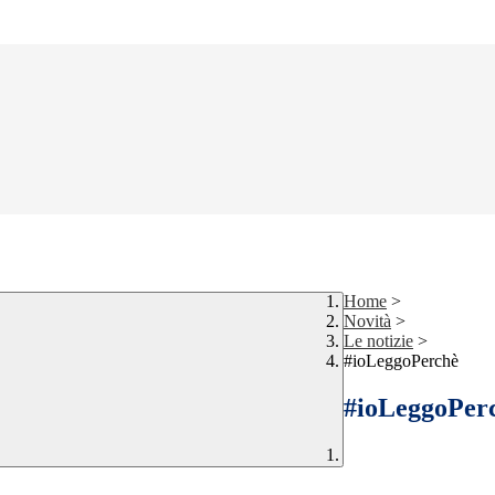
Home
>
Novità
>
Le notizie
>
#ioLeggoPerchè
#ioLeggoPer