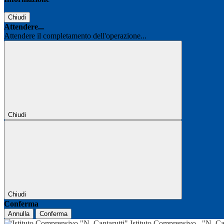
Chiudi
Attendere...
Attendere il completamento dell'operazione...
Chiudi
Chiudi
Conferma
Annulla
Conferma
Istituto Comprensivo
"N. Ca