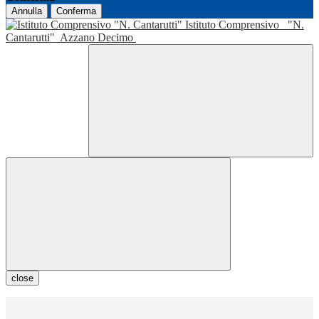
Annulla
Conferma
Istituto Comprensivo
"N.
Cantarutti"
Azzano Decimo
close