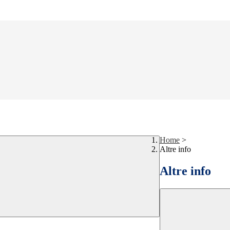
Home
>
Altre info
Altre info