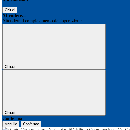
Chiudi
Attendere...
Attendere il completamento dell'operazione...
Chiudi
Chiudi
Conferma
Annulla
Conferma
Istituto Comprensivo
"N. Ca