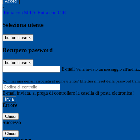
-
Entra con SPID
Entra con CIE
Seleziona utente
button close
×
Recupero password
button close
×
E-mail
Verrà inviato un messaggio all'indirizz
Non hai una e-mail associata al nome utente? Effettua il reset della password tram
E-mail inviata, si prega di controllare la casella di posta elettronica!
Errore
Chiudi
Successo
Chiudi
Informazione