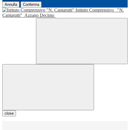
Annulla
Conferma
Istituto Comprensivo
"N.
Cantarutti"
Azzano Decimo
close