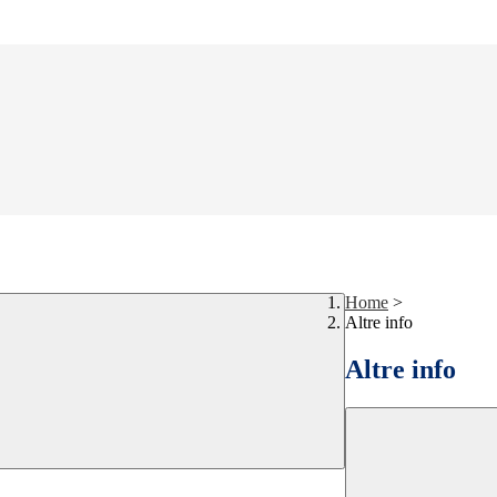
Home
>
Altre info
Altre info