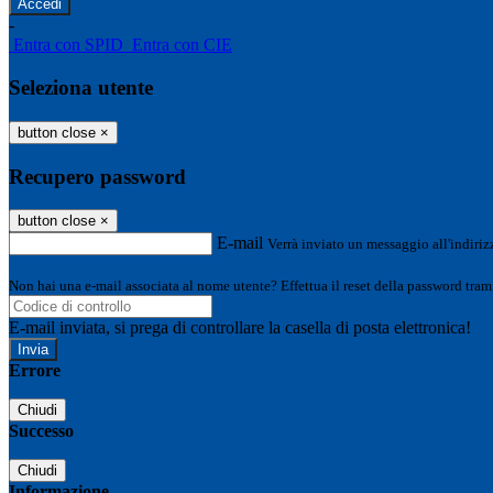
-
Entra con SPID
Entra con CIE
Seleziona utente
button close
×
Recupero password
button close
×
E-mail
Verrà inviato un messaggio all'indirizz
Non hai una e-mail associata al nome utente? Effettua il reset della password tram
E-mail inviata, si prega di controllare la casella di posta elettronica!
Errore
Chiudi
Successo
Chiudi
Informazione