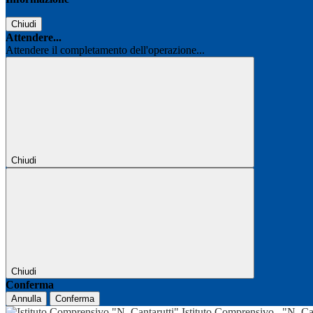
Chiudi
Attendere...
Attendere il completamento dell'operazione...
Chiudi
Chiudi
Conferma
Annulla
Conferma
Istituto Comprensivo
"N. Ca