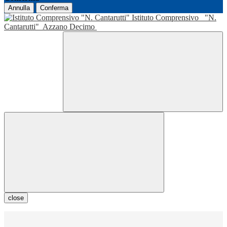
Annulla
Conferma
Istituto Comprensivo
"N.
Cantarutti"
Azzano Decimo
close