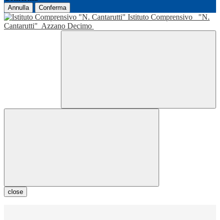
Annulla
Conferma
Istituto Comprensivo
"N.
Cantarutti"
Azzano Decimo
close