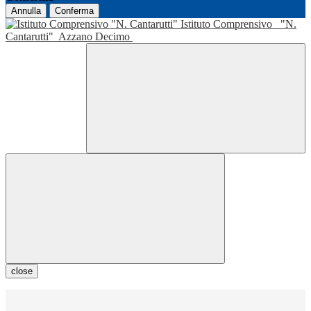
Annulla
Conferma
Istituto Comprensivo
"N.
Cantarutti"
Azzano Decimo
close