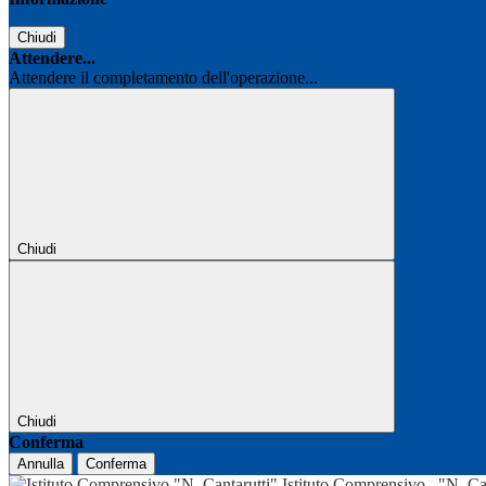
Chiudi
Attendere...
Attendere il completamento dell'operazione...
Chiudi
Chiudi
Conferma
Annulla
Conferma
Istituto Comprensivo
"N. Ca