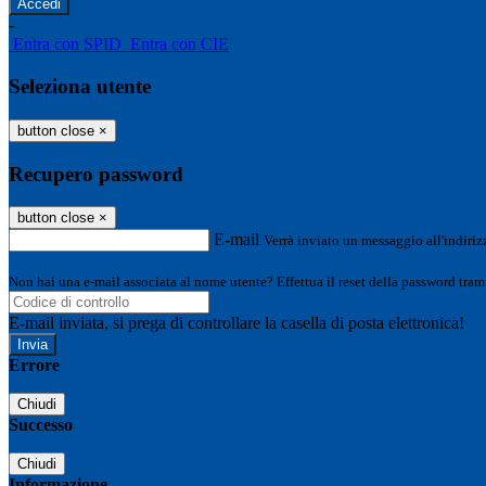
-
Entra con SPID
Entra con CIE
Seleziona utente
button close
×
Recupero password
button close
×
E-mail
Verrà inviato un messaggio all'indirizz
Non hai una e-mail associata al nome utente? Effettua il reset della password tram
E-mail inviata, si prega di controllare la casella di posta elettronica!
Errore
Chiudi
Successo
Chiudi
Informazione