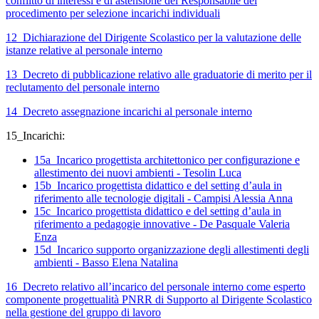
conflitto di interessi e di astensione del Responsabile del
procedimento per selezione incarichi individuali
12_Dichiarazione del Dirigente Scolastico per la valutazione delle
istanze relative al personale interno
13_Decreto di pubblicazione relativo alle graduatorie di merito per il
reclutamento del personale interno
14_Decreto assegnazione incarichi al personale interno
15_Incarichi:
15a_Incarico progettista architettonico per configurazione e
allestimento dei nuovi ambienti - Tesolin Luca
15b_Incarico progettista didattico e del setting d’aula in
riferimento alle tecnologie digitali - Campisi Alessia Anna
15c_Incarico progettista didattico e del setting d’aula in
riferimento a pedagogie innovative - De Pasquale Valeria
Enza
15d_Incarico supporto organizzazione degli allestimenti degli
ambienti - Basso Elena Natalina
16_Decreto relativo all’incarico del personale interno come esperto
componente progettualità PNRR di Supporto al Dirigente Scolastico
nella gestione del gruppo di lavoro