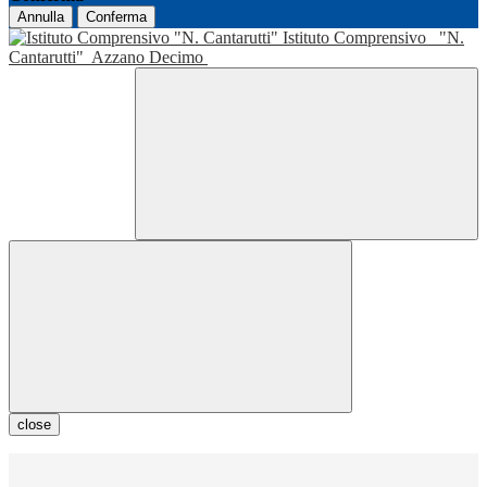
Annulla
Conferma
Istituto Comprensivo
"N.
Cantarutti"
Azzano Decimo
close