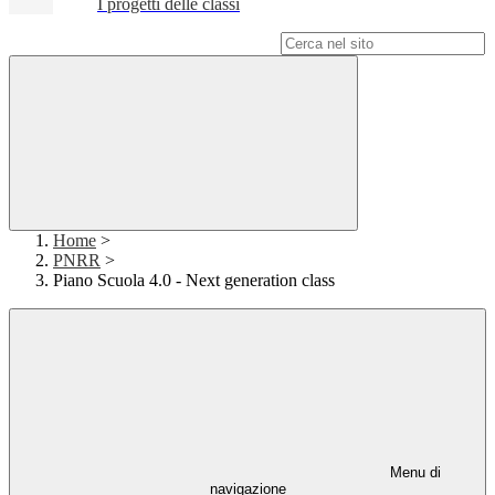
I progetti delle classi
Campo di ricerca per le pagine del sito
Home
>
PNRR
>
Piano Scuola 4.0 - Next generation class
Menu di
navigazione