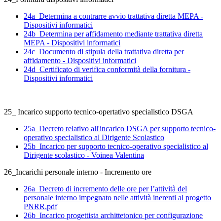
24a_Determina a contrarre avvio trattativa diretta MEPA -
Dispositivi informatici
24b_Determina per affidamento mediante trattativa diretta
MEPA - Dispositivi informatici
24c_Documento di stipula della trattativa diretta per
affidamento - Dispositivi informatici
24d_Certificato di verifica conformità della fornitura -
Dispositivi informatici
25_ Incarico supporto tecnico-opertativo specialistico DSGA
25a_Decreto relativo all'incarico DSGA per supporto tecnico-
operativo specialistico al Dirigente Scolastico
25b_Incarico per supporto tecnico-operativo specialistico al
Dirigente scolastico - Voinea Valentina
26_Incarichi personale interno - Incremento ore
26a_Decreto di incremento delle ore per l’attività del
personale interno impegnato nelle attività inerenti al progetto
PNRR.pdf
26b_Incarico progettista archittetonico per configurazione