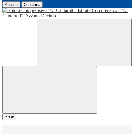
Annulla
Conferma
Istituto Comprensivo
"N.
Cantarutti"
Azzano Decimo
close