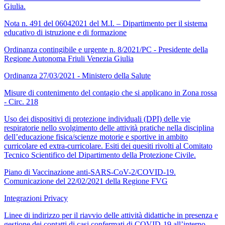
Giulia.
Nota n. 491 del 06042021 del M.I. – Dipartimento per il sistema
educativo di istruzione e di formazione
Ordinanza contingibile e urgente n. 8/2021/PC - Presidente della
Regione Autonoma Friuli Venezia Giulia
Ordinanza 27/03/2021 - Ministero della Salute
Misure di contenimento del contagio che si applicano in Zona rossa
- Circ. 218
Uso dei dispositivi di protezione individuali (DPI) delle vie
respiratorie nello svolgimento delle attività pratiche nella disciplina
dell’educazione fisica/scienze motorie e sportive in ambito
curricolare ed extra-curricolare. Esiti dei quesiti rivolti al Comitato
Tecnico Scientifico del Dipartimento della Protezione Civile.
Piano di Vaccinazione anti-SARS-CoV-2/COVID-19.
Comunicazione del 22/02/2021 della Regione FVG
Integrazioni Privacy
Linee di indirizzo per il riavvio delle attività didattiche in presenza e
gestione dei contatti di casi confermati di COVID-19 all’interno