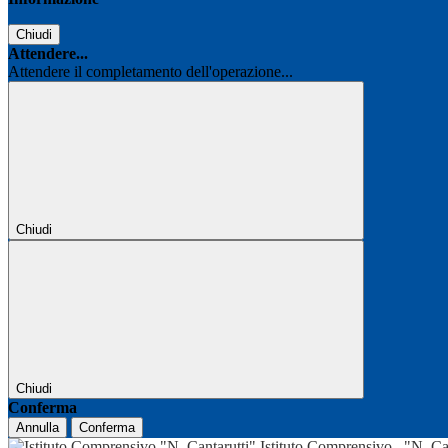
Chiudi
Attendere...
Attendere il completamento dell'operazione...
Chiudi
Chiudi
Conferma
Annulla
Conferma
Istituto Comprensivo
"N. Ca