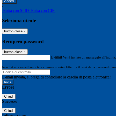
-
Entra con SPID
Entra con CIE
Seleziona utente
button close
×
Recupero password
button close
×
E-mail
Verrà inviato un messaggio all'indirizz
Non hai una e-mail associata al nome utente? Effettua il reset della password tram
E-mail inviata, si prega di controllare la casella di posta elettronica!
Errore
Chiudi
Successo
Chiudi
Informazione