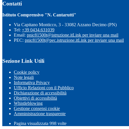
Contatti
Istituto Comprensivo "N. Cantarutti"
Via Capitano Monticco, 3 - 33082 Azzano Decimo (PN)
Tel:
+39 0434.631039
Email:
pnic81500t@istruzione.it
Link per inviare una mail
PEC:
pnic81500t@pec.istruzione.it
Link per inviare una mail
Sezione Link Utili
Cookie policy
Note legali
Informativa Privacy
Ufficio Relazioni con il Pubblico
Dichiarazione di accessibilità
Obiettivi di accessibilità
Whistleblowing
Gestione consensi cookie
Amministrazione trasparente
Pagina visualizzata
998
volte