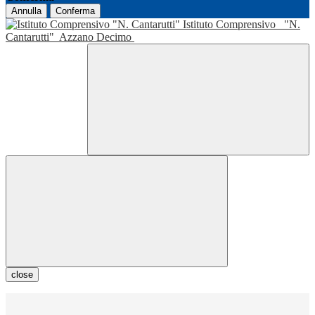
Annulla
Conferma
Istituto Comprensivo
"N.
Cantarutti"
Azzano Decimo
close