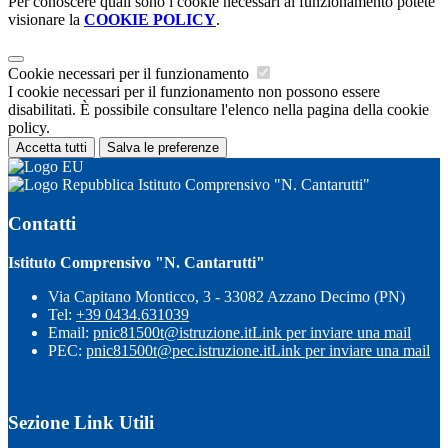
Per conoscere quali sono i cookie necessari al funzionamento potete
visionare la
COOKIE POLICY
.
Cookie necessari per il funzionamento
I cookie necessari per il funzionamento non possono essere
disabilitati. È possibile consultare l'elenco nella pagina della cookie
policy.
Accetta tutti
Salva le preferenze
Istituto Comprensivo "N. Cantarutti"
Contatti
Istituto Comprensivo "N. Cantarutti"
Via Capitano Monticco, 3 - 33082 Azzano Decimo (PN)
Tel:
+39 0434.631039
Email:
pnic81500t@istruzione.it
Link per inviare una mail
PEC:
pnic81500t@pec.istruzione.it
Link per inviare una mail
Sezione Link Utili