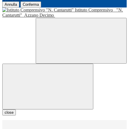
Annulla
Conferma
Istituto Comprensivo
"N.
Cantarutti"
Azzano Decimo
close