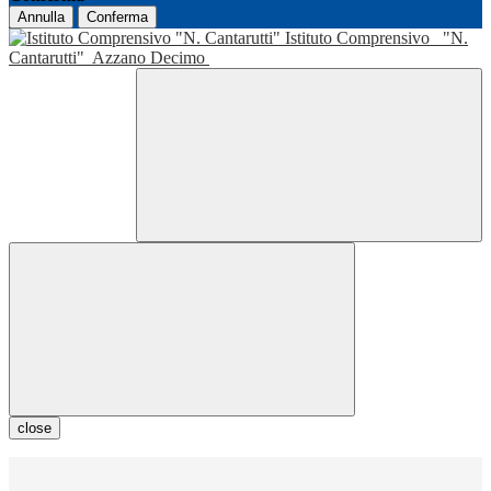
Annulla
Conferma
Istituto Comprensivo
"N.
Cantarutti"
Azzano Decimo
close