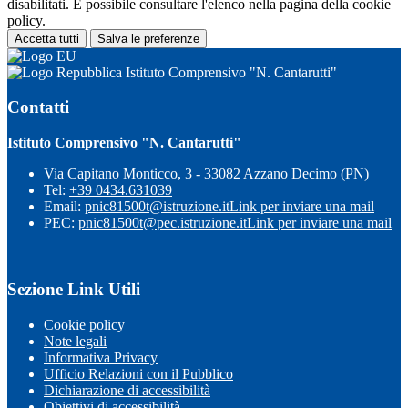
disabilitati. È possibile consultare l'elenco nella pagina della cookie
policy.
Accetta tutti
Salva le preferenze
Istituto Comprensivo "N. Cantarutti"
Contatti
Istituto Comprensivo "N. Cantarutti"
Via Capitano Monticco, 3 - 33082 Azzano Decimo (PN)
Tel:
+39 0434.631039
Email:
pnic81500t@istruzione.it
Link per inviare una mail
PEC:
pnic81500t@pec.istruzione.it
Link per inviare una mail
Sezione Link Utili
Cookie policy
Note legali
Informativa Privacy
Ufficio Relazioni con il Pubblico
Dichiarazione di accessibilità
Obiettivi di accessibilità