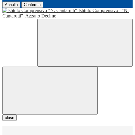
Annulla
Conferma
Istituto Comprensivo
"N.
Cantarutti"
Azzano Decimo
close