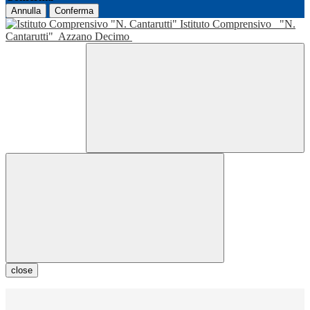
Annulla
Conferma
Istituto Comprensivo
"N.
Cantarutti"
Azzano Decimo
close