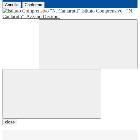
Annulla
Conferma
Istituto Comprensivo
"N.
Cantarutti"
Azzano Decimo
close