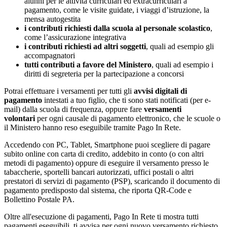
alunni per le attività curriculari ed extracurriculari a
pagamento, come le visite guidate, i viaggi d’istruzione, la
mensa autogestita
i contributi richiesti dalla scuola al personale scolastico
,
come l’assicurazione integrativa
i contributi richiesti ad altri soggetti
, quali ad esempio gli
accompagnatori
tutti contributi a favore del Ministero
, quali ad esempio i
diritti di segreteria per la partecipazione a concorsi
Potrai effettuare i versamenti per tutti gli
avvisi digitali di
pagamento
intestati a tuo figlio, che ti sono stati notificati (per e-
mail) dalla scuola di frequenza, oppure fare
versamenti
volontari
per ogni causale di pagamento elettronico, che le scuole o
il Ministero hanno reso eseguibile tramite Pago In Rete.
Accedendo con PC, Tablet, Smartphone puoi scegliere di pagare
subito online con carta di credito, addebito in conto (o con altri
metodi di pagamento) oppure di eseguire il versamento presso le
tabaccherie, sportelli bancari autorizzati, uffici postali o altri
prestatori di servizi di pagamento (PSP), scaricando il documento di
pagamento predisposto dal sistema, che riporta QR-Code e
Bollettino Postale PA.
Oltre all'esecuzione di pagamenti, Pago In Rete ti mostra tutti
pagamenti eseguibili, ti avvisa per ogni nuovo versamento richiesto