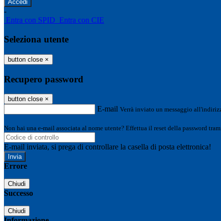
-
Entra con SPID
Entra con CIE
Seleziona utente
button close
×
Recupero password
button close
×
E-mail
Verrà inviato un messaggio all'indirizz
Non hai una e-mail associata al nome utente? Effettua il reset della password tram
E-mail inviata, si prega di controllare la casella di posta elettronica!
Errore
Chiudi
Successo
Chiudi
Informazione