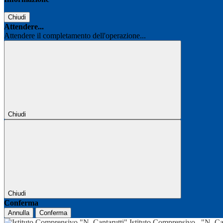
Chiudi
Attendere...
Attendere il completamento dell'operazione...
Chiudi
Chiudi
Conferma
Annulla
Conferma
Istituto Comprensivo
"N. Ca