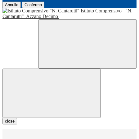
Annulla
Conferma
Istituto Comprensivo
"N.
Cantarutti"
Azzano Decimo
close