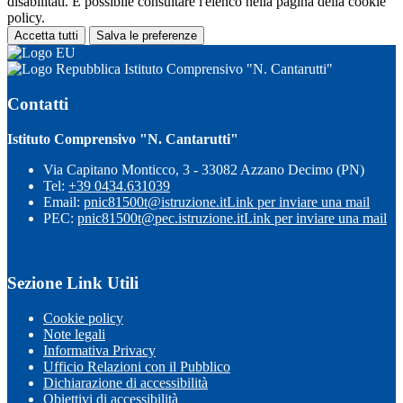
disabilitati. È possibile consultare l'elenco nella pagina della cookie
policy.
Accetta tutti
Salva le preferenze
Istituto Comprensivo "N. Cantarutti"
Contatti
Istituto Comprensivo "N. Cantarutti"
Via Capitano Monticco, 3 - 33082 Azzano Decimo (PN)
Tel:
+39 0434.631039
Email:
pnic81500t@istruzione.it
Link per inviare una mail
PEC:
pnic81500t@pec.istruzione.it
Link per inviare una mail
Sezione Link Utili
Cookie policy
Note legali
Informativa Privacy
Ufficio Relazioni con il Pubblico
Dichiarazione di accessibilità
Obiettivi di accessibilità