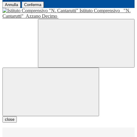
Annulla
Conferma
Istituto Comprensivo
"N.
Cantarutti"
Azzano Decimo
close