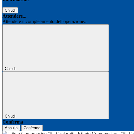
Chiudi
Attendere...
Attendere il completamento dell'operazione...
Chiudi
Chiudi
Conferma
Annulla
Conferma
Istituto Comprensivo
"N. Ca