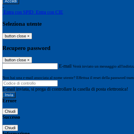
-
Entra con SPID
Entra con CIE
Seleziona utente
button close
×
Recupero password
button close
×
E-mail
Verrà inviato un messaggio all'indirizz
Non hai una e-mail associata al nome utente? Effettua il reset della password tram
E-mail inviata, si prega di controllare la casella di posta elettronica!
Errore
Chiudi
Successo
Chiudi
Informazione