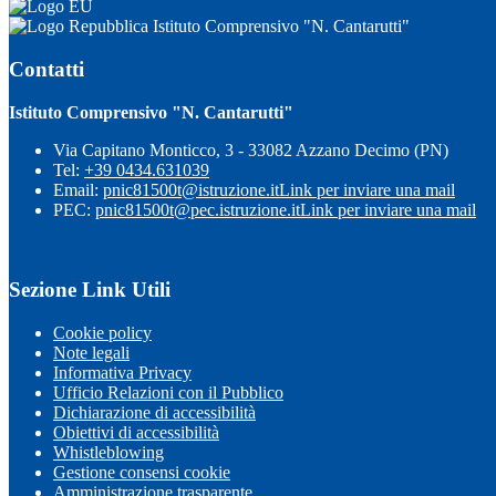
Istituto Comprensivo "N. Cantarutti"
Contatti
Istituto Comprensivo "N. Cantarutti"
Via Capitano Monticco, 3 - 33082 Azzano Decimo (PN)
Tel:
+39 0434.631039
Email:
pnic81500t@istruzione.it
Link per inviare una mail
PEC:
pnic81500t@pec.istruzione.it
Link per inviare una mail
Sezione Link Utili
Cookie policy
Note legali
Informativa Privacy
Ufficio Relazioni con il Pubblico
Dichiarazione di accessibilità
Obiettivi di accessibilità
Whistleblowing
Gestione consensi cookie
Amministrazione trasparente