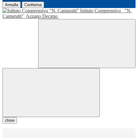
Annulla
Conferma
Istituto Comprensivo
"N.
Cantarutti"
Azzano Decimo
close