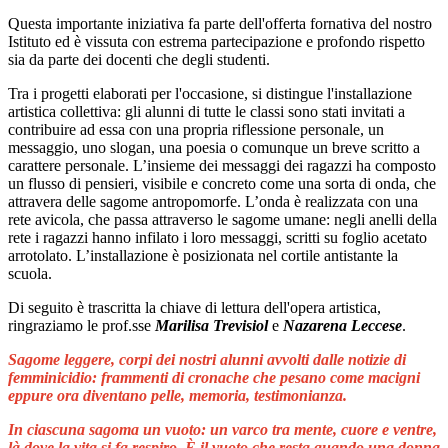
Questa importante iniziativa fa parte dell'offerta fornativa del nostro
Istituto ed è vissuta con estrema partecipazione e profondo rispetto
sia da parte dei docenti che degli studenti.
Tra i progetti elaborati per l'occasione, si distingue l'installazione
artistica collettiva: g
li
alunni di tutte le classi
sono stati invitati a
contribuire ad essa con una propria riflessione personale, un
messaggio, uno slogan, una poesia o comunque un breve scritto a
carattere personale.
L’insieme dei messaggi dei ragazzi ha composto
un flusso di pensieri, visibile e concreto come una sorta di onda, che
attravera delle sagome antropomorfe.
L’onda è realizzata con una
rete avicola, che passa attraverso le sagome umane: negli anelli della
rete i ragazzi hanno infilato i loro messaggi, scritti su foglio acetato
arrotolato. L’installazione è posizionata nel cortile antistante la
scuola.
Di seguito è trascritta la chiave di lettura dell'opera artistica,
ringraziamo le
prof.sse
Marilisa Trevisiol
e
Nazarena Leccese
.
Sagome leggere, corpi dei nostri alunni avvolti dalle notizie di
femminicidio: frammenti di cronache che pesano come macigni
eppure ora diventano pelle, memoria, testimonianza.
In ciascuna sagoma un vuoto: un varco tra mente, cuore e ventre,
là dove la vita si fa respiro. È il vuoto che resta quando una donna