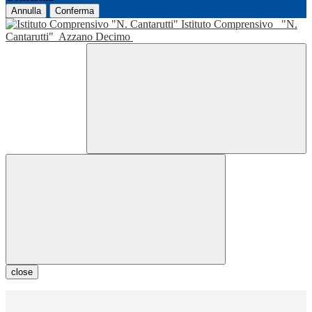
Annulla
Conferma
Istituto Comprensivo
"N.
Cantarutti"
Azzano Decimo
close