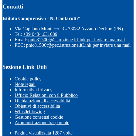
Contatti
Istituto Comprensivo "N. Cantarutti"
Via Capitano Monticco, 3 - 33082 Azzano Decimo (PN)
Tel:
+39 0434.631039
Email:
pnic81500t@istruzione.it
Link per inviare una mail
PEC:
pnic81500t@pec.istruzione.it
Link per inviare una mail
Sezione Link Utili
Cookie policy
Note legali
Informativa Privacy
Ufficio Relazioni con il Pubblico
Dichiarazione di accessibilità
Obiettivi di accessibilità
Whistleblowing
Gestione consensi cookie
Amministrazione trasparente
Pagina visualizzata
1287
volte