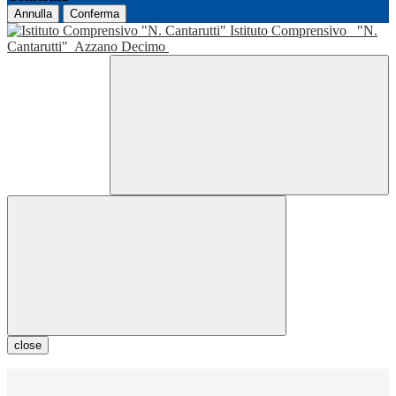
Annulla
Conferma
Istituto Comprensivo
"N.
Cantarutti"
Azzano Decimo
close