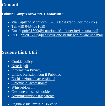
Contatti
Istituto Comprensivo "N. Cantarutti"
Via Capitano Monticco, 3 - 33082 Azzano Decimo (PN)
Tel:
+39 0434.631039
Email:
pnic81500t@istruzione.it
Link per inviare una mail
PEC:
pnic81500t@pec.istruzione.it
Link per inviare una mail
Sezione Link Utili
Cookie policy
Note legali
Informativa Privacy
Ufficio Relazioni con il Pubblico
Dichiarazione di accessibilità
Obiettivi di accessibilità
Whistleblowing
Gestione consensi cookie
Amministrazione trasparente
Pagina visualizzata
2136
volte