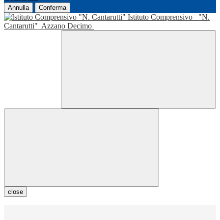
Annulla
Conferma
Istituto Comprensivo
"N.
Cantarutti"
Azzano Decimo
close