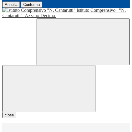
Annulla
Conferma
Istituto Comprensivo
"N.
Cantarutti"
Azzano Decimo
close