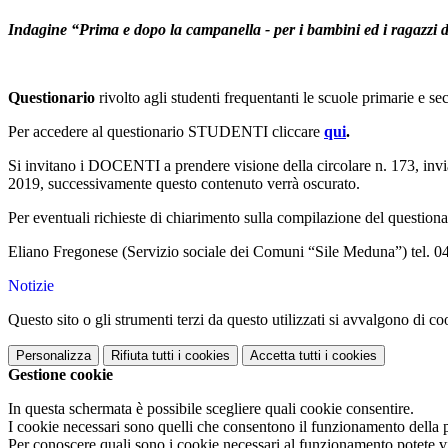
Indagine “Prima e dopo la campanella - per i bambini ed i ragazzi 
Questionario
rivolto agli studenti frequentanti le scuole primarie e s
Per accedere al questionario STUDENTI cliccare
qui
.
Si invitano i DOCENTI a prendere visione della circolare n. 173, inviata
2019, successivamente questo contenuto verrà oscurato.
Per eventuali richieste di chiarimento sulla compilazione del questiona
Eliano Fregonese (Servizio sociale dei Comuni “Sile Meduna”) tel. 
Notizie
Questo sito o gli strumenti terzi da questo utilizzati si avvalgono di coo
Personalizza
Rifiuta tutti
i cookies
Accetta tutti
i cookies
Gestione cookie
In questa schermata è possibile scegliere quali cookie consentire.
I cookie necessari sono quelli che consentono il funzionamento della pi
Per conoscere quali sono i cookie necessari al funzionamento potete v