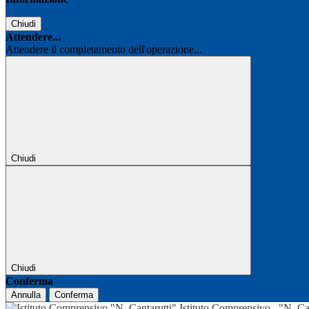
Chiudi
Attendere...
Attendere il completamento dell'operazione...
Chiudi
Chiudi
Conferma
Annulla
Conferma
Istituto Comprensivo
"N. Ca