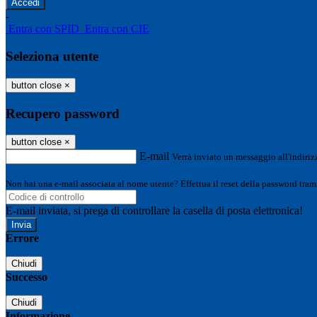
-
Entra con SPID
Entra con CIE
Seleziona utente
button close
×
Recupero password
button close
×
E-mail
Verrà inviato un messaggio all'indirizz
Non hai una e-mail associata al nome utente? Effettua il reset della password tram
E-mail inviata, si prega di controllare la casella di posta elettronica!
Errore
Chiudi
Successo
Chiudi
Informazione