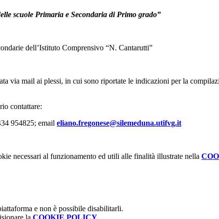
delle scuole Primaria e Secondaria di Primo grado”
econdarie dell’Istituto Comprensivo “N. Cantarutti”
 via mail ai plessi, in cui sono riportate le indicazioni per la compilaz
rio contattare:
0434 954825; email
eliano.fregonese@silemeduna.utifvg.it
kie necessari al funzionamento ed utili alle finalità illustrate nella
COO
attaforma e non è possibile disabilitarli.
isionare la
COOKIE POLICY
.