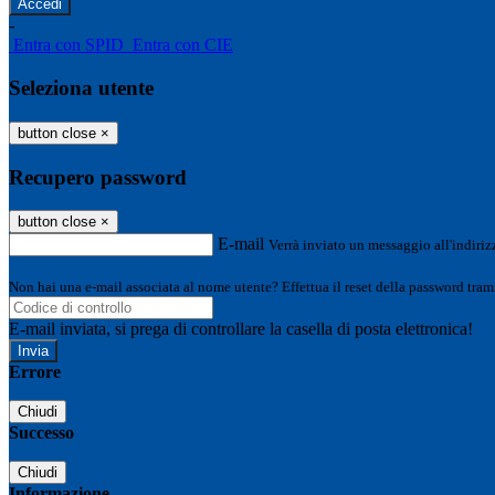
-
Entra con SPID
Entra con CIE
Seleziona utente
button close
×
Recupero password
button close
×
E-mail
Verrà inviato un messaggio all'indirizz
Non hai una e-mail associata al nome utente? Effettua il reset della password tram
E-mail inviata, si prega di controllare la casella di posta elettronica!
Errore
Chiudi
Successo
Chiudi
Informazione