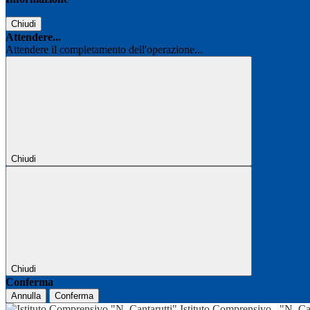
Chiudi
Attendere...
Attendere il completamento dell'operazione...
Chiudi
Chiudi
Conferma
Annulla
Conferma
Istituto Comprensivo
"N. Ca