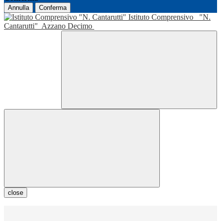
Annulla
Conferma
Istituto Comprensivo
"N.
Cantarutti"
Azzano Decimo
close